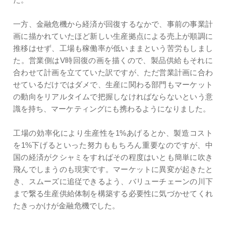
一方、金融危機から経済が回復するなかで、事前の事業計
画に描かれていたほど新しい生産拠点による売上が順調に
推移はせず、工場も稼働率が低いままという苦労もしまし
た。営業側はV時回復の画を描くので、製品供給もそれに
合わせて計画を立てていた訳ですが、ただ営業計画に合わ
せているだけではダメで、生産に関わる部門もマーケット
の動向をリアルタイムで把握しなければならないという意
識を持ち、マーケティングにも携わるようになりました。
工場の効率化により生産性を1%あげるとか、製造コスト
を1%下げるといった努力ももちろん重要なのですが、中
国の経済がクシャミをすればその程度はいとも簡単に吹き
飛んでしまうのも現実です。マーケットに異変が起きたと
き、スムーズに追従できるよう、バリューチェーンの川下
まで繋る生産供給体制を構築する必要性に気づかせてくれ
たきっかけが金融危機でした。