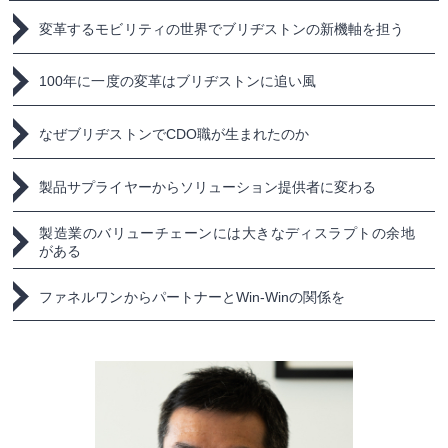
変革するモビリティの世界で
ブリヂストンの新機軸を担う
100年に一度の変革は
ブリヂストンに追い風
なぜブリヂストンで
CDO職が生まれたのか
製品サプライヤーから
ソリューション提供者に変わる
製造業のバリューチェーンには
大きなディスラプトの余地
がある
ファネルワンからパートナーと
Win-Winの関係を