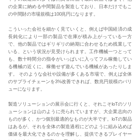
の企業に納める中間製品を製造しており、日本だけでもこ
の中間財の市場規模は100兆円になります。
こういった会社を細かく見ていくと、例えば中国経済の成
長鈍化により一部の製品で在庫が積み上がっている一方
で、他の製品ではギリギリの納期に合わせるため残業して
いる、という状況が見受けられます。工作機械一つとって
も、数十時間分の指令がいっぱいに入ってフル稼働してい
る機械の近くに、稼働せず遊んでいる機械があったりしま
す。 そのような会社や設備が多くある市場で、例えば全体
のサプライチェーンを3%改善できれば、数兆円規模のバリ
ューになります。
製造ソリューションの展示会に行くと、それこそIoTのソリ
ューションは山のように売られていますが、大企業志向の
ものが多く、かつ個別最適的なものが大半です。IoTの製品
はあるが、それを全体の製造過程にどのように組み込めば
価値を最大化できるのかを理解し、提供できるプレイヤー