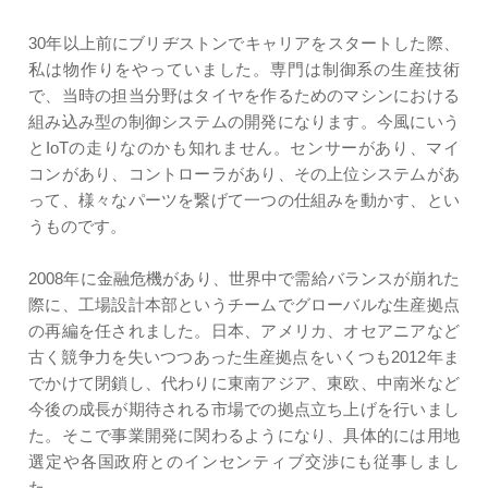
30年以上前にブリヂストンでキャリアをスタートした際、
私は物作りをやっていました。専門は制御系の生産技術
で、当時の担当分野はタイヤを作るためのマシンにおける
組み込み型の制御システムの開発になります。今風にいう
とIoTの走りなのかも知れません。センサーがあり、マイ
コンがあり、コントローラがあり、その上位システムがあ
って、様々なパーツを繋げて一つの仕組みを動かす、とい
うものです。
2008年に金融危機があり、世界中で需給バランスが崩れた
際に、工場設計本部というチームでグローバルな生産拠点
の再編を任されました。日本、アメリカ、オセアニアなど
古く競争力を失いつつあった生産拠点をいくつも2012年ま
でかけて閉鎖し、代わりに東南アジア、東欧、中南米など
今後の成長が期待される市場での拠点立ち上げを行いまし
た。そこで事業開発に関わるようになり、具体的には用地
選定や各国政府とのインセンティブ交渉にも従事しまし
た。