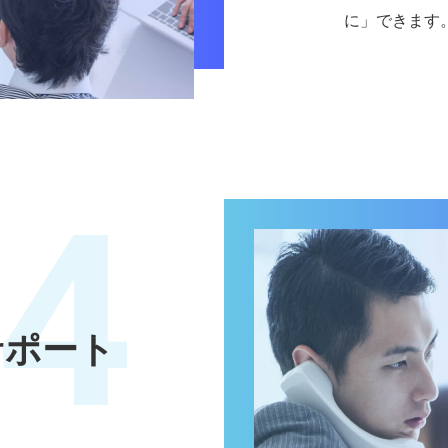
に」できます
4
サポート