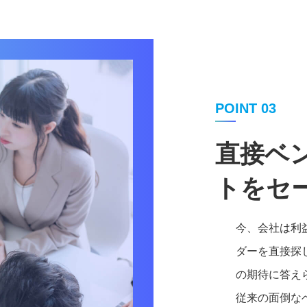
POINT 03
直接ベ
トをセ
今、会社は利
ダーを直接探
の期待に答え
従来の面倒な