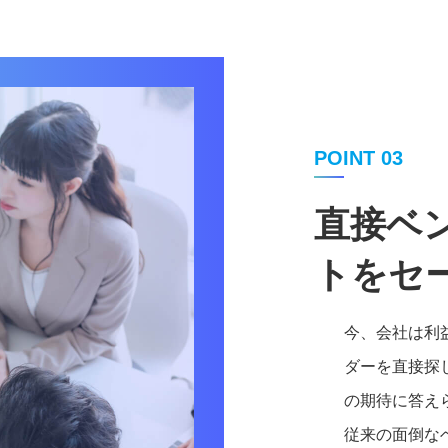
POINT 03
直接ベ
トをセ
今、会社は利
ダーを直接探
の期待に答え
従来の面倒な