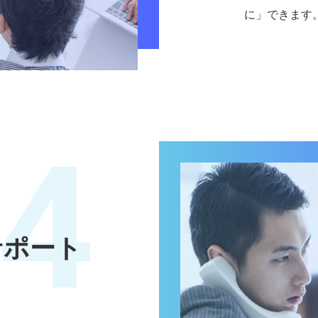
に」できます
4
サポート