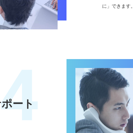
に」できます
4
サポート