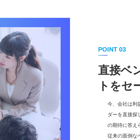
POINT 03
直接ベ
トをセ
今、会社は利
ダーを直接探
の期待に答え
従来の面倒な