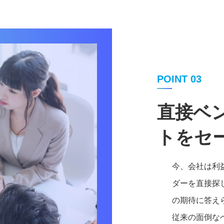
POINT 03
直接ベ
トをセ
今、会社は利
ダーを直接探
の期待に答え
従来の面倒な