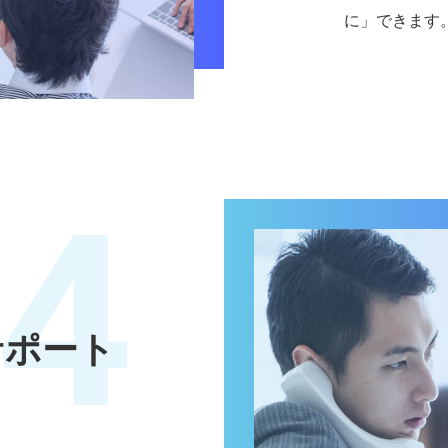
に」できます
4
サポート