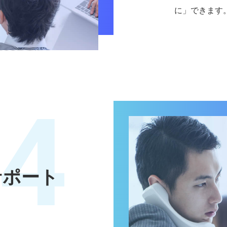
に」できます
4
サポート