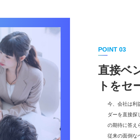
POINT 03
直接ベ
トをセ
今、会社は利
ダーを直接探
の期待に答え
従来の面倒な